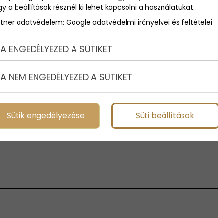
y a beállítások résznél ki lehet kapcsolni a használatukat.
rtner adatvédelem:
Google adatvédelmi irányelvei és feltételei
A ENGEDÉLYEZED A SÜTIKET
A NEM ENGEDÉLYEZED A SÜTIKET
g
Impresszum
 COOKIE-K SZABÁLYOZÁSA A BÖNGÉSZŐ
Sütik engedélyezése
Süti beállítások
EÁLLÍTÁSAIVAL