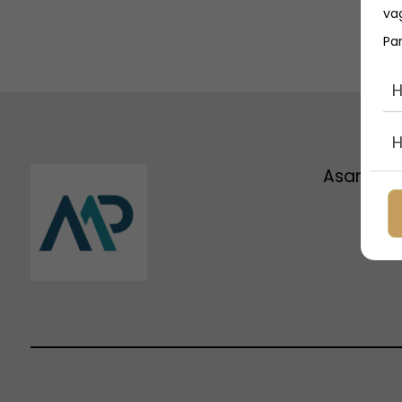
vag
Pa
H
H
Asan Blo
A
B