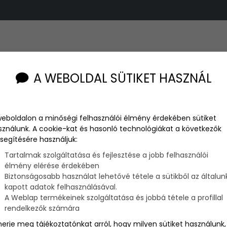
A WEBOLDAL SÜTIKET HASZNÁL
weboldalon a minőségi felhasználói élmény érdekében sütiket
sználunk. A cookie-kat és hasonló technológiákat a következők
segítésére használjuk:
Tartalmak szolgáltatása és fejlesztése a jobb felhasználói
élmény elérése érdekében
Biztonságosabb használat lehetővé tétele a sütikből az általun
kapott adatok felhasználásával.
inggel kapcsolatban felmerülhet.
A Weblap termékeinek szolgáltatása és jobbá tétele a profillal
rendelkezők számára
merje meg tájékoztatónkat arról, hogy milyen sütiket használunk,